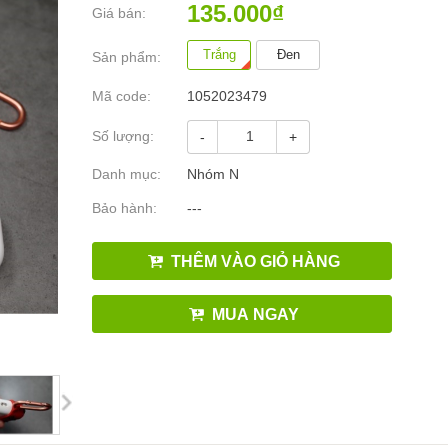
135.000₫
Giá bán:
Trắng
Đen
Sản phẩm:
Mã code:
1052023479
Số lượng:
-
+
Danh mục:
Nhóm N
Bảo hành:
---
THÊM VÀO GIỎ HÀNG
MUA NGAY