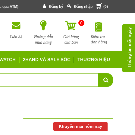
ớc qua ATM)
Đăng ký
Đăng nhập
(
0
)
0
Thông tin mỗi ngày
 WATCH
2HAND VÀ SALE SỐC
THƯƠNG HIỆU
Khuyến mãi hôm nay