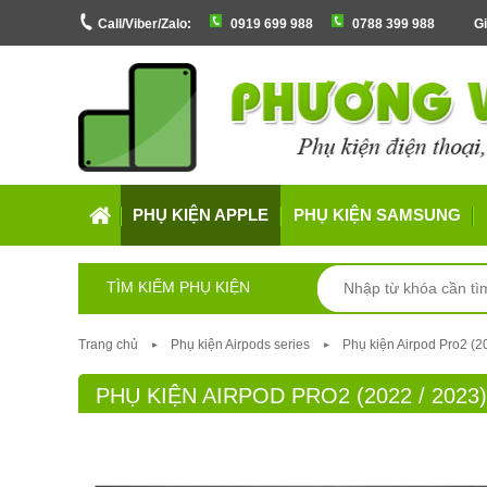
Call/Viber/Zalo:
0919 699 988
0788 399 988
Gi
PHỤ KIỆN APPLE
PHỤ KIỆN SAMSUNG
TÌM KIẾM PHỤ KIỆN
Trang chủ
Phụ kiện Airpods series
Phụ kiện Airpod Pro2 (2
PHỤ KIỆN AIRPOD PRO2 (2022 / 2023)