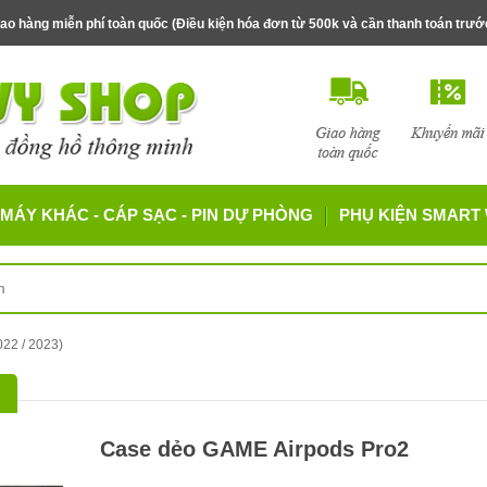
ao hàng miễn phí toàn quốc (Điều kiện hóa đơn từ 500k và cần thanh toán trư
MÁY KHÁC - CÁP SẠC - PIN DỰ PHÒNG
PHỤ KIỆN SMART
022 / 2023)
Case dẻo GAME Airpods Pro2