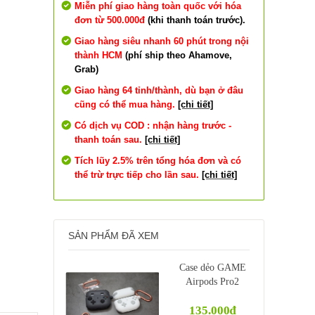
Miễn phí giao hàng toàn quốc với hóa
đơn từ 500.000đ
(khi thanh toán trước).
Giao hàng siêu nhanh 60 phút trong nội
thành HCM
(phí ship theo Ahamove,
Grab)
Giao hàng 64 tỉnh/thành, dù bạn ở đâu
cũng có thể mua hàng.
[chi tiết]
Có dịch vụ COD : nhận hàng trước -
thanh toán sau.
[chi tiết]
Tích lũy 2.5% trên tổng hóa đơn và có
thể trừ trực tiếp cho lần sau.
[chi tiết]
SẢN PHẨM ĐÃ XEM
Case dẻo GAME
Airpods Pro2
135.000₫