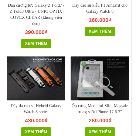
Dán cường lực Galaxy Z Fold7 /
Dây cao su kiểu F1 Amazfit cho
Z Fold8 Ultra - UNIQ OPTIX
Galaxy Watch 8
COVEX CLEAR (không viền
160.000₫
đen)
XEM THÊM
390.000₫
XEM THÊM
Dây da cao su Hybrid Galaxy
Ốp cứng Memumi Slim Magsafe
Watch 8 series
trong suốt iPhone 17 6.3"
430.000₫
280.000₫
XEM THÊM
XEM THÊM