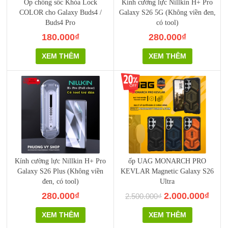
Ốp chống sốc Khóa Lock
Kính cường lực Nillkin H+ Pro
COLOR cho Galaxy Buds4 /
Galaxy S26 5G (Không viền đen,
Buds4 Pro
có tool)
180.000₫
280.000₫
XEM THÊM
XEM THÊM
Kính cường lực Nillkin H+ Pro
ốp UAG MONARCH PRO
Galaxy S26 Plus (Không viền
KEVLAR Magnetic Galaxy S26
đen, có tool)
Ultra
280.000₫
2.000.000₫
2.500.000₫
XEM THÊM
XEM THÊM