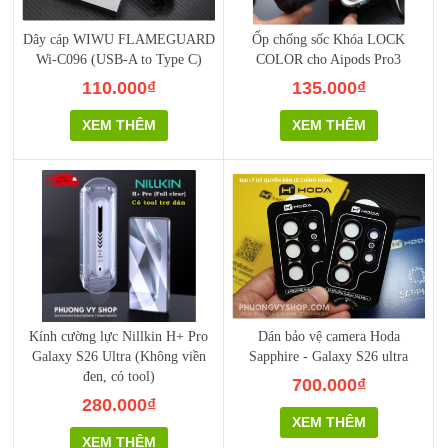
Dây cáp WIWU FLAMEGUARD
Ốp chống sốc Khóa LOCK
Wi-C096 (USB-A to Type C)
COLOR cho Aipods Pro3
110.000₫
135.000₫
XEM THÊM
XEM THÊM
Kính cường lực Nillkin H+ Pro
Dán bảo vệ camera Hoda
Galaxy S26 Ultra (Không viền
Sapphire - Galaxy S26 ultra
đen, có tool)
700.000₫
280.000₫
XEM THÊM
XEM THÊM