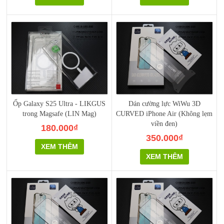
Ốp Galaxy S25 Ultra - LIKGUS
Dán cường lực WiWu 3D
trong Magsafe (LIN Mag)
CURVED iPhone Air (Không lẹm
viền đen)
180.000₫
350.000₫
XEM THÊM
XEM THÊM