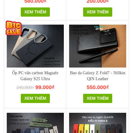
580.000₫
200.000₫
XEM THÊM
XEM THÊM
Ốp PC vân carbon Magsafe
Bao da Galaxy Z Fold7 - Nillkin
Galaxy S25 Ultra
QIN Leather
99.000₫
550.000₫
240.000₫
XEM THÊM
XEM THÊM