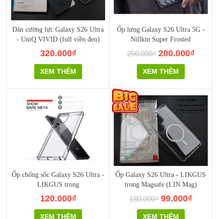
Dán cường lực Galaxy S26 Ultra
Ốp lưng Galaxy S26 Ultra 5G -
- UniQ VIVID (full viền đen)
Nillkin Super Frosted
320.000₫
200.000₫
250.000₫
XEM THÊM
XEM THÊM
Ốp chống sốc Galaxy S26 Ultra -
Ốp Galaxy S26 Ultra - LIKGUS
LIKGUS trong
trong Magsafe (LIN Mag)
120.000₫
99.000₫
180.000₫
XEM THÊM
XEM THÊM