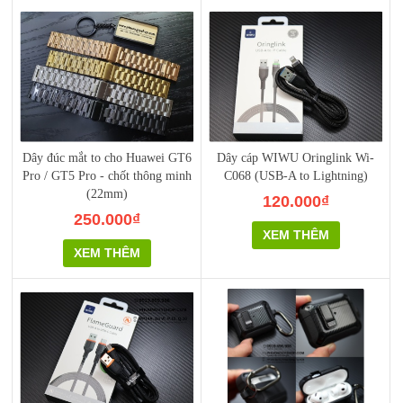
Dây đúc mắt to cho Huawei GT6
Dây cáp WIWU Oringlink Wi-
Pro / GT5 Pro - chốt thông minh
C068 (USB-A to Lightning)
(22mm)
120.000₫
250.000₫
XEM THÊM
XEM THÊM