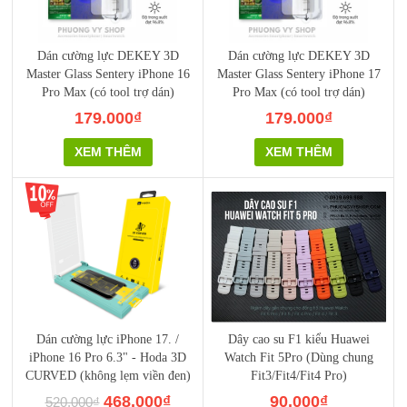
Dán cường lực DEKEY 3D
Dán cường lực DEKEY 3D
Master Glass Sentery iPhone 16
Master Glass Sentery iPhone 17
Pro Max (có tool trợ dán)
Pro Max (có tool trợ dán)
179.000₫
179.000₫
XEM THÊM
XEM THÊM
Dán cường lực iPhone 17. /
Dây cao su F1 kiểu Huawei
iPhone 16 Pro 6.3" - Hoda 3D
Watch Fit 5Pro (Dùng chung
CURVED (không lẹm viền đen)
Fit3/Fit4/Fit4 Pro)
468.000₫
90.000₫
520.000₫