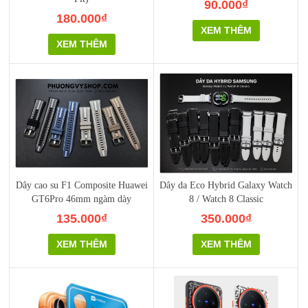
90.000₫
180.000₫
XEM THÊM
XEM THÊM
Dây cao su F1 Composite Huawei
Dây da Eco Hybrid Galaxy Watch
GT6Pro 46mm ngàm dày
8 / Watch 8 Classic
135.000₫
350.000₫
XEM THÊM
XEM THÊM