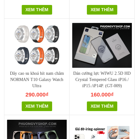
XEM THÊM
XEM THÊM
Dây cao su khoá hít nam châm
Dán cường lực WIWU 2.5D HD
NORMAN T10 Galaxy Watch
Crystal Tempered Glass iP16./
Ultra
iP15./iP14P. (GT-009)
290.000₫
160.000₫
XEM THÊM
XEM THÊM