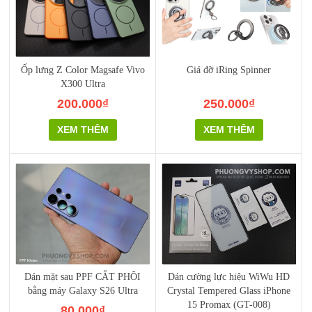
Ốp lưng Z Color Magsafe Vivo
Giá đỡ iRing Spinner
X300 Ultra
200.000₫
250.000₫
XEM THÊM
XEM THÊM
Dán mặt sau PPF CẮT PHÔI
Dán cường lực hiệu WiWu HD
bằng máy Galaxy S26 Ultra
Crystal Tempered Glass iPhone
15 Promax (GT-008)
80.000₫