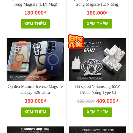
trong Magsafe (LIN Mag)
trong Magsafe (LIN Mag)
180.000₫
180.000₫
XEM THÊM
XEM THÊM
Ốp dẻo Mutural Icesnse Magsafe
Bộ sạc ZIN Samsung 65W
Galaxy S26 Ultra
TA865 (cổng Type C)
350.000₫
489.000₫
620.000₫
XEM THÊM
XEM THÊM