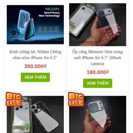
Kính cường lực Nillkin Chống
Ốp cứng Memumi Slim trong
nhìn trộm iPhone Air 6.5"
suốt iPhone Air 6.5" (Khoét
camera)
350.000₫
180.000₫
XEM THÊM
XEM THÊM