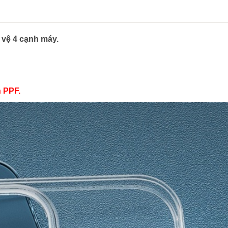
 vệ 4 cạnh máy.
 PPF.