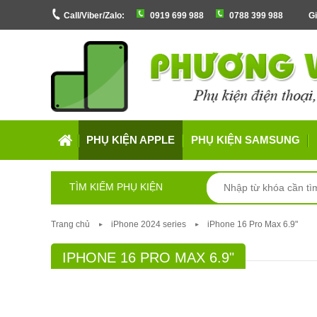
Call/Viber/Zalo:
0919 699 988
0788 399 988
Gi
PHỤ KIỆN APPLE
PHỤ KIỆN SAMSUNG
TÌM KIẾM PHỤ KIỆN
Trang chủ
iPhone 2024 series
iPhone 16 Pro Max 6.9"
IPHONE 16 PRO MAX 6.9"