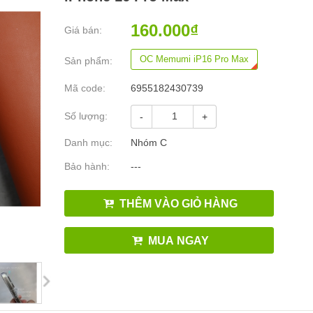
160.000₫
Giá bán:
OC Memumi iP16 Pro Max
Sản phẩm:
Mã code:
6955182430739
Số lượng:
-
+
Danh mục:
Nhóm C
Bảo hành:
---
THÊM VÀO GIỎ HÀNG
MUA NGAY