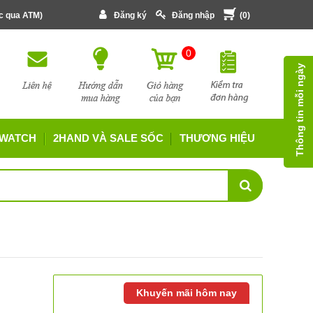
ớc qua ATM)
Đăng ký
Đăng nhập
(
0
)
0
Thông tin mỗi ngày
 WATCH
2HAND VÀ SALE SỐC
THƯƠNG HIỆU
Khuyến mãi hôm nay