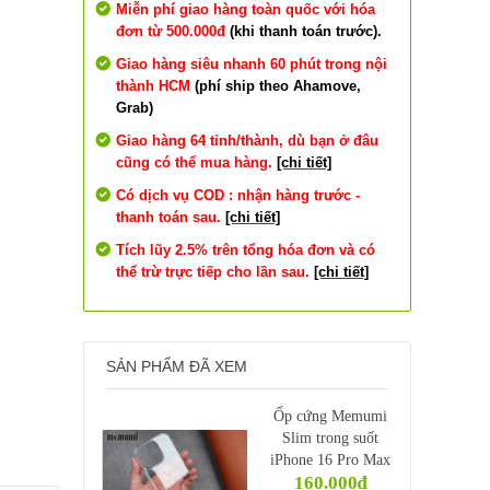
Miễn phí giao hàng toàn quốc với hóa
đơn từ 500.000đ
(khi thanh toán trước).
Giao hàng siêu nhanh 60 phút trong nội
thành HCM
(phí ship theo Ahamove,
Grab)
Giao hàng 64 tỉnh/thành, dù bạn ở đâu
cũng có thể mua hàng.
[chi tiết]
Có dịch vụ COD : nhận hàng trước -
thanh toán sau.
[chi tiết]
Tích lũy 2.5% trên tổng hóa đơn và có
thể trừ trực tiếp cho lần sau.
[chi tiết]
SẢN PHẨM ĐÃ XEM
Ốp cứng Memumi
Slim trong suốt
iPhone 16 Pro Max
160.000₫