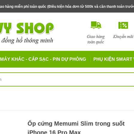
ao hàng miễn phí toàn quốc (Điều kiện hóa đơn từ 500k và cần thanh toán trư
MÁY KHÁC - CÁP SẠC - PIN DỰ PHÒNG
PHỤ KIỆN SMART
Ốp cứng Memumi Slim trong suốt
iPhone 16 Pro Max