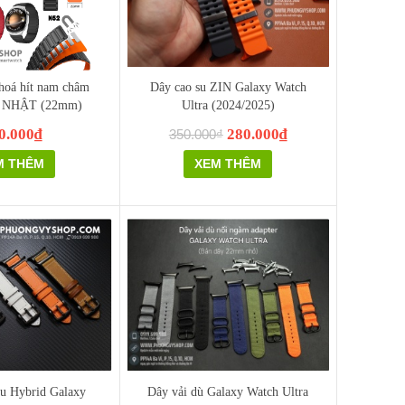
hoá hít nam châm
Dây cao su ZIN Galaxy Watch
NHẬT (22mm)
Ultra (2024/2025)
0.000₫
280.000₫
350.000₫
M THÊM
XEM THÊM
su Hybrid Galaxy
Dây vải dù Galaxy Watch Ultra