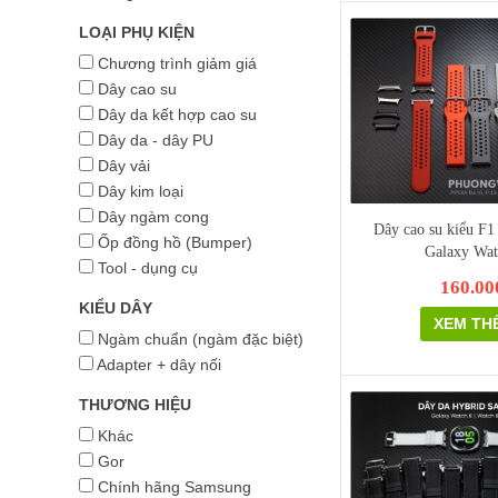
LOẠI PHỤ KIỆN
Chương trình giảm giá
Dây cao su
Dây da kết hợp cao su
Dây da - dây PU
Dây vải
Dây kim loại
Dây ngàm cong
Dây cao su kiểu F1
Ốp đồng hồ (Bumper)
Galaxy Wat
Tool - dụng cụ
160.00
KIỂU DÂY
XEM TH
Ngàm chuẩn (ngàm đặc biệt)
Adapter + dây nối
THƯƠNG HIỆU
Khác
Gor
Chính hãng Samsung