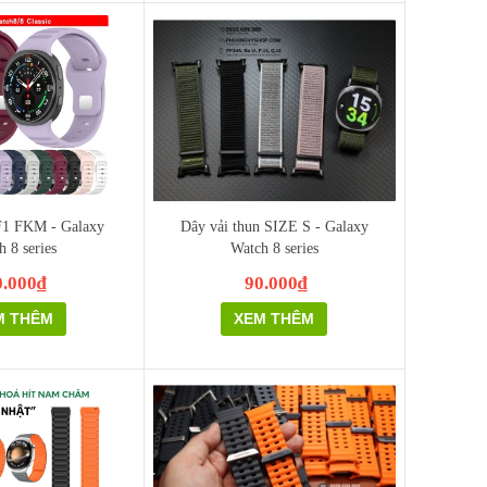
F1 FKM - Galaxy
Dây vải thun SIZE S - Galaxy
h 8 series
Watch 8 series
0.000₫
90.000₫
M THÊM
XEM THÊM