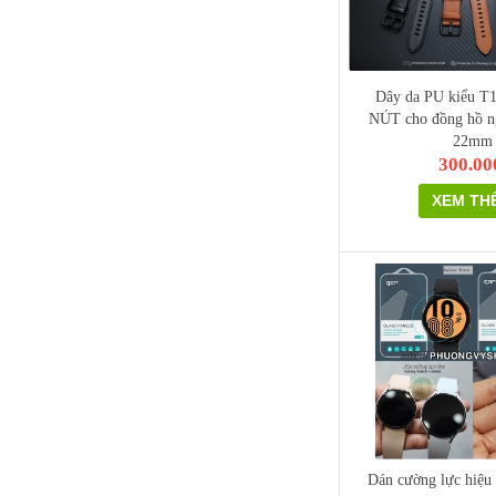
Dây da PU kiểu T
NÚT cho đồng hồ 
22mm
300.00
XEM TH
Dán cường lực hiệ