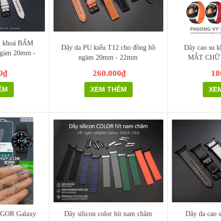
1 khoá BẤM
Dây da PU kiểu T12 cho đồng hồ
Dây cao su k
ngàm 20mm -
ngàm 20mm - 22mm
MẮT CHỮ 
0₫
260.000₫
18
ÊM
XEM THÊM
XE
u GOR Galaxy
Dây silicon color hít nam châm
Dây da cao 