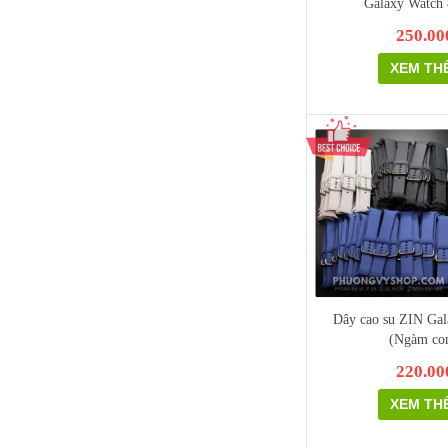
Galaxy Watch 8
250.00
XEM TH
Dây cao su ZIN Gal
(Ngàm co
220.00
XEM TH