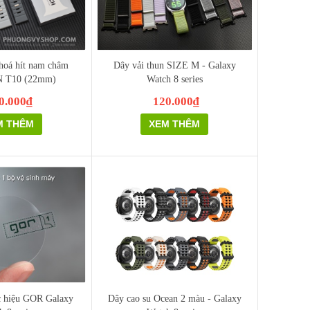
hoá hít nam châm
Dây vải thun SIZE M - Galaxy
T10 (22mm)
Watch 8 series
0.000₫
120.000₫
M THÊM
XEM THÊM
c hiệu GOR Galaxy
Dây cao su Ocean 2 màu - Galaxy