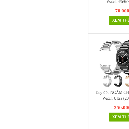
Watch 4/5/6/7
70.00
XEM TH
Dây đúc NGÀM CH
Watch Ultra (2
250.00
XEM TH