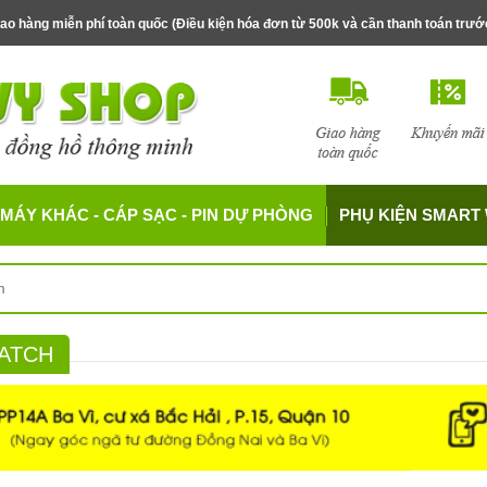
ao hàng miễn phí toàn quốc (Điều kiện hóa đơn từ 500k và cần thanh toán trư
MÁY KHÁC - CÁP SẠC - PIN DỰ PHÒNG
PHỤ KIỆN SMART
ATCH