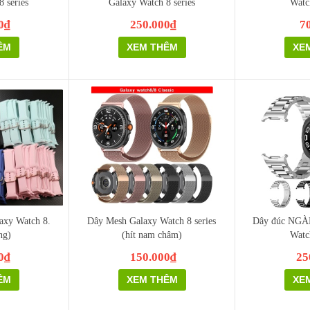
 series
Galaxy Watch 8 series
Watc
0₫
250.000₫
7
ÊM
XEM THÊM
XE
axy Watch 8.
Dây Mesh Galaxy Watch 8 series
Dây đúc NG
ng)
(hít nam châm)
Watc
0₫
150.000₫
25
ÊM
XEM THÊM
XE