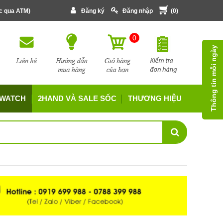
ớc qua ATM)
Đăng ký
Đăng nhập
(
0
)
0
Thông tin mỗi ngày
 WATCH
2HAND VÀ SALE SỐC
THƯƠNG HIỆU