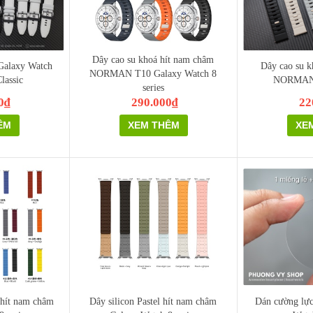
Dây cao su khoá hít nam châm
Galaxy Watch
Dây cao su k
NORMAN T10 Galaxy Watch 8
lassic
NORMAN 
series
0₫
290.000₫
22
ÊM
XEM THÊM
XE
hít nam châm
Dây silicon Pastel hít nam châm
Dán cường lự