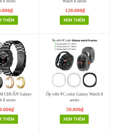
h 8 series
Watch 8 series
0.000₫
120.000₫
M THÊM
XEM THÊM
ÀM CHUẨN Galaxy
Ốp viền PC color Galaxy Watch 8
h 8 series
series
0.000₫
50.000₫
M THÊM
XEM THÊM