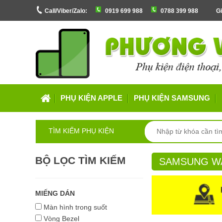
Call/Viber/Zalo:
0919 699 988
0788 399 988
Gi
PHỤ KIỆN APPLE
PHỤ KIỆN SAMSUNG
TÌM KIẾM PHỤ KIỆN
BỘ LỌC TÌM KIẾM
SAMSUNG W
MIẾNG DÁN
Màn hình trong suốt
Vòng Bezel