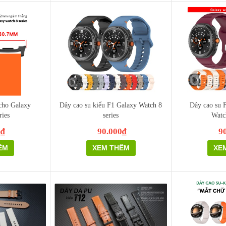
 cho Galaxy
Dây cao su kiểu F1 Galaxy Watch 8
Dây cao su 
ries
series
Watc
0₫
90.000₫
9
ÊM
XEM THÊM
XE