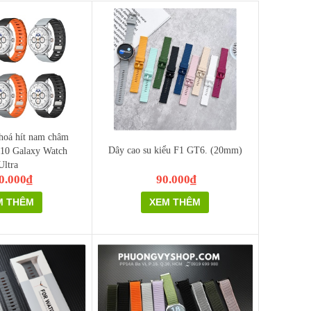
hoá hít nam châm
Dây cao su kiểu F1 GT6. (20mm)
0 Galaxy Watch
Ultra
0.000₫
90.000₫
M THÊM
XEM THÊM