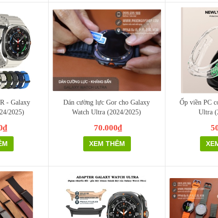
R - Galaxy
Dán cường lực Gor cho Galaxy
Ốp viền PC c
024/2025)
Watch Ultra (2024/2025)
Ultra 
0₫
70.000₫
5
ÊM
XEM THÊM
XE