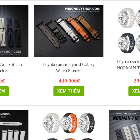
Dây cao su k
 Amazfit cho
Dây da cao su Hybrid Galaxy
NORMAN T1
ch 8
Watch 8 series
0₫
430.000₫
29
ÊM
XEM THÊM
XE