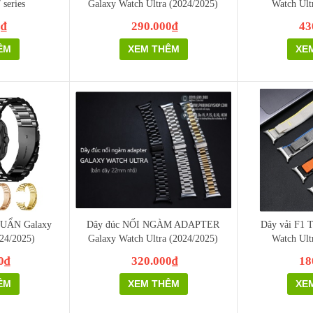
 series
Galaxy Watch Ultra (2024/2025)
Watch Ult
0₫
290.000₫
43
ÊM
XEM THÊM
XE
UẨN Galaxy
Dây đúc NỐI NGÀM ADAPTER
Dây vải F1 T
024/2025)
Galaxy Watch Ultra (2024/2025)
Watch Ult
0₫
320.000₫
18
ÊM
XEM THÊM
XE