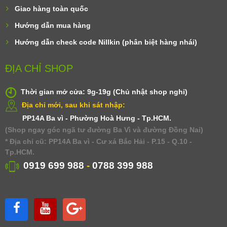
Giao hàng toàn quốc
Hướng dẫn mua hàng
Hướng dẫn check code Nillkin (phân biệt hàng nhái)
ĐỊA CHỈ SHOP
Thời gian mở cửa: 9g-19g (Chủ nhật shop nghỉ)
Địa chỉ mới, sau khi sát nhập:
PP14A Ba vì - Phường Hoà Hưng - Tp.HCM.
(Shop ngay góc ngã tư đường Ba Vì và đường Đồng Nai)
* Địa chỉ cũ: PP14A Ba vì - Cư xá Bắc Hải - P.15 - Q.10 -
Tp.HCM.
0919 699 988
-
0788 399 988