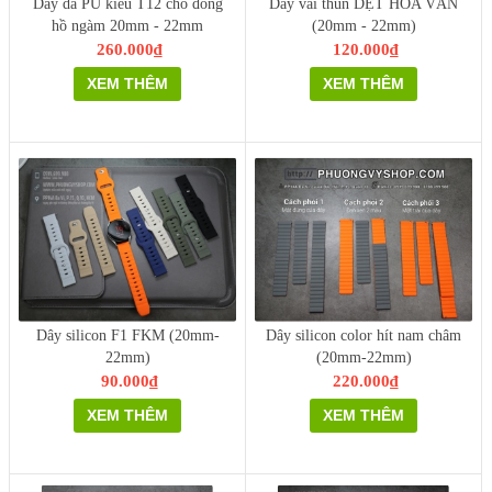
Dây da PU kiểu T12 cho đồng
Dây vải thun DỆT HOA VĂN
hồ ngàm 20mm - 22mm
(20mm - 22mm)
260.000₫
120.000₫
XEM THÊM
XEM THÊM
Dây silicon F1 FKM (20mm-
Dây silicon color hít nam châm
22mm)
(20mm-22mm)
90.000₫
220.000₫
XEM THÊM
XEM THÊM