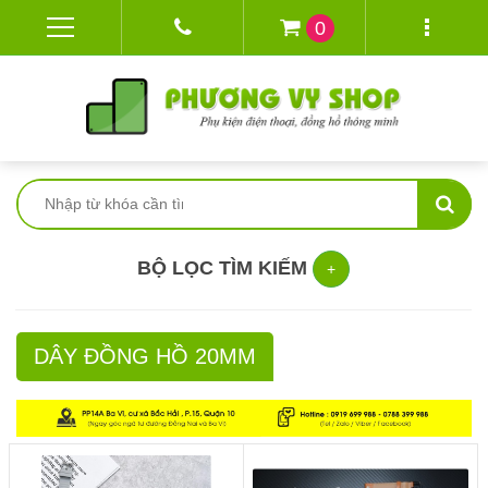
0
BỘ LỌC TÌM KIẾM
+
DÂY ĐỒNG HỒ 20MM