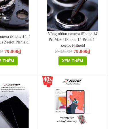
Vòng nhôm camera iPhone 14
mera iPhone 14. /
ProMax / iPhone 14 Pro 6.1"
us Zeelot Plshield
Zeelot Plshield
79.000₫
79.000₫
0₫
390.000₫
M THÊM
XEM THÊM