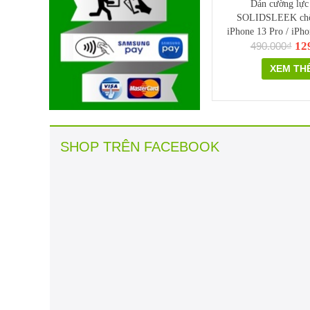
Dán cường lực
SOLIDSLEEK chố
iPhone 13 Pro / iPho
12
490.000₫
13 / iPhon
XEM TH
SHOP TRÊN FACEBOOK
ltra
Dây cao su ZIN Galaxy Watch 8 series | Nhiều