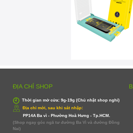
ĐỊA CHỈ SHOP
B
Thời gian mở cửa: 9g-19g (Chủ nhật shop nghỉ)
Địa chỉ mới, sau khi sát nhập:
PP14A Ba vì - Phường Hoà Hưng - Tp.HCM.
(Shop ngay góc ngã tư đường Ba Vì và đường Đồng
Nai)