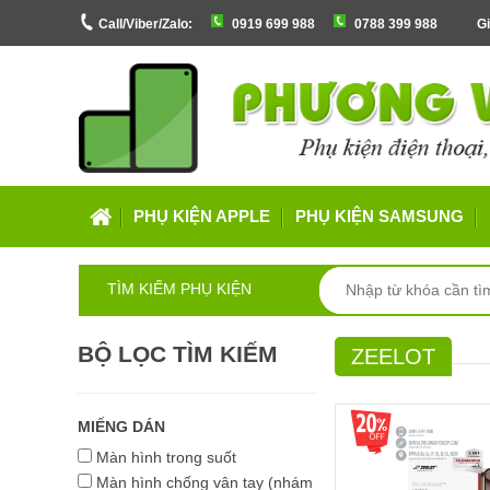
Call/Viber/Zalo:
0919 699 988
0788 399 988
Gi
PHỤ KIỆN APPLE
PHỤ KIỆN SAMSUNG
TÌM KIẾM PHỤ KIỆN
BỘ LỌC TÌM KIẾM
ZEELOT
MIẾNG DÁN
Màn hình trong suốt
Màn hình chống vân tay (nhám