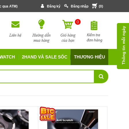
ớc qua ATM)
Đăng ký
Đăng nhập
(
0
)
0
Thông tin mỗi ngày
 WATCH
2HAND VÀ SALE SỐC
THƯƠNG HIỆU