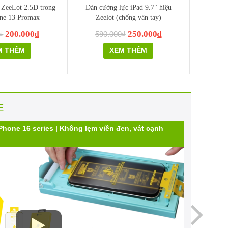
 ZeeLot 2.5D trong
Dán cường lực iPad 9.7" hiệu
one 13 Promax
Zeelot (chống vân tay)
200.000₫
250.000₫
₫
590.000₫
M THÊM
XEM THÊM
E
one 16 series | Không lẹm viền đen, vát cạnh
Không gi