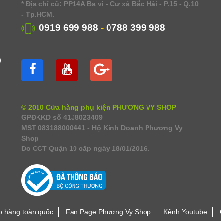
* Địa chỉ cũ: PP14A Ba vì - Cư xá Bắc Hải - P.15 - Q.10
- Tp.HCM.
0919 699 988
-
0788 399 988
)
© 2010 Cửa hàng phụ kiện PHƯƠNG VY SHOP
GPĐKKD số 41J8023409
MST 083188000441 - Hộ Kinh Doanh Phương Vy
Shop
Do CCT Quận 10 cấp ngày 18/01/2016.
o hàng toàn quốc
Fan Page Phương Vy Shop
Kênh Youtube