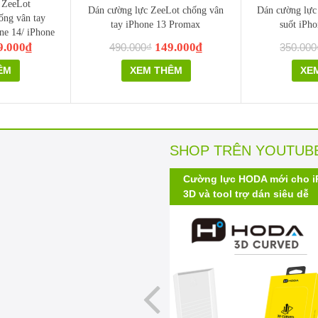
 ZeeLot
Dán cường lực ZeeLot chống vân
Dán cường lực
ng vân tay
tay iPhone 13 Promax
suốt iPh
ne 14/ iPhone
9.000₫
149.000₫
e 16E
490.000₫
350.000
ÊM
XEM THÊM
XE
SHOP TRÊN YOUTUB
 màu thay thế
Cường lực HODA mới cho iPh
3D và tool trợ dán siêu dễ