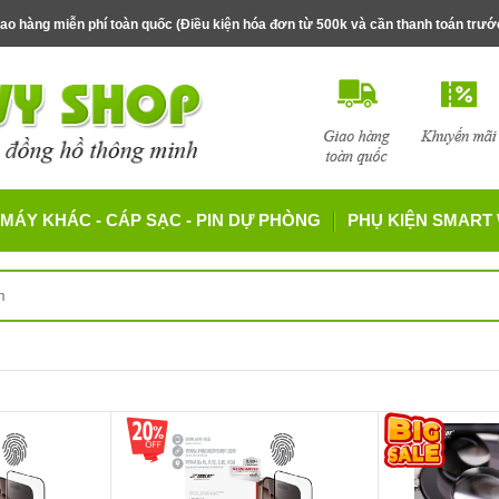
ao hàng miễn phí toàn quốc (Điều kiện hóa đơn từ 500k và cần thanh toán trư
MÁY KHÁC - CÁP SẠC - PIN DỰ PHÒNG
PHỤ KIỆN SMART