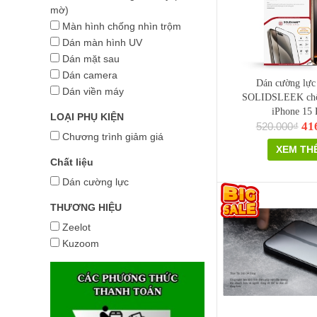
mờ)
Màn hình chống nhìn trộm
Dán màn hình UV
Dán mặt sau
Dán camera
Dán cường lực
Dán viền máy
SOLIDSLEEK chố
iPhone 15 
LOẠI PHỤ KIỆN
41
520.000₫
Chương trình giảm giá
XEM TH
Chất liệu
Dán cường lực
THƯƠNG HIỆU
Zeelot
Kuzoom