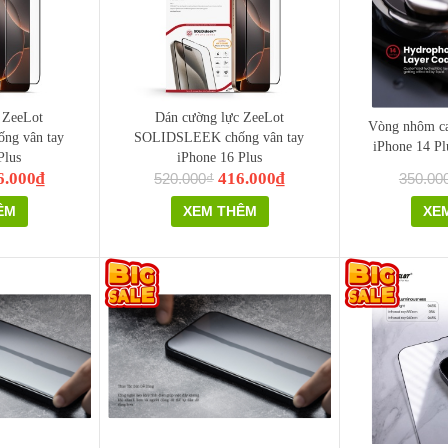
 ZeeLot
Dán cường lực ZeeLot
Vòng nhôm ca
ng vân tay
SOLIDSLEEK chống vân tay
iPhone 14 Pl
Plus
iPhone 16 Plus
6.000₫
416.000₫
520.000₫
350.00
ÊM
XEM THÊM
XE