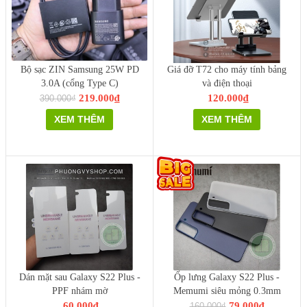
Bộ sạc ZIN Samsung 25W PD
Giá đỡ T72 cho máy tính bảng
3.0A (cổng Type C)
và điện thoại
219.000₫
120.000₫
390.000₫
XEM THÊM
XEM THÊM
Dán mặt sau Galaxy S22 Plus -
Ốp lưng Galaxy S22 Plus -
PPF nhám mờ
Memumi siêu mỏng 0.3mm
60.000₫
79.000₫
160.000₫