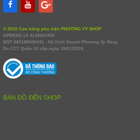
© 2010 Cửa hàng phụ kiện PHƯƠNG VY SHOP
GPĐKKD số 41J8023409
MST 083188000441 - Hộ Kinh Doanh Phương Vy Shop
Do CCT Quận 10 cấp ngày 18/01/2016.
BẢN ĐỒ ĐẾN SHOP