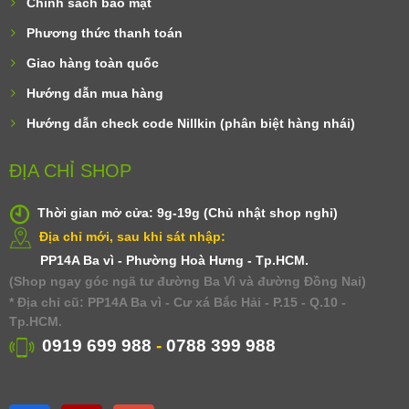
Chính sách bảo mật
Phương thức thanh toán
Giao hàng toàn quốc
Hướng dẫn mua hàng
Hướng dẫn check code Nillkin (phân biệt hàng nhái)
ĐỊA CHỈ SHOP
Thời gian mở cửa: 9g-19g (Chủ nhật shop nghỉ)
Địa chỉ mới, sau khi sát nhập:
PP14A Ba vì - Phường Hoà Hưng - Tp.HCM.
(Shop ngay góc ngã tư đường Ba Vì và đường Đồng Nai)
* Địa chỉ cũ: PP14A Ba vì - Cư xá Bắc Hải - P.15 - Q.10 -
Tp.HCM.
0919 699 988
-
0788 399 988