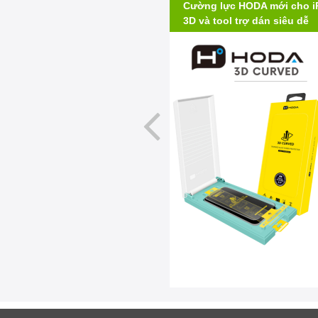
 màu thay thế
Cường lực HODA mới cho iPh
3D và tool trợ dán siêu dễ