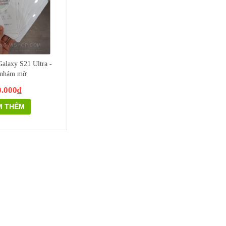
alaxy S21 Ultra -
 nhám mờ
0.000₫
M THÊM