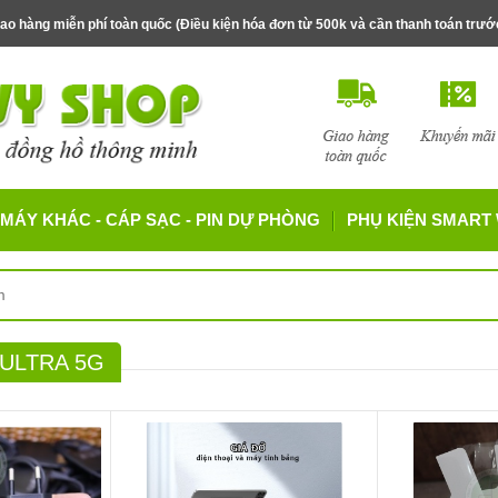
ao hàng miễn phí toàn quốc (Điều kiện hóa đơn từ 500k và cần thanh toán trư
MÁY KHÁC - CÁP SẠC - PIN DỰ PHÒNG
PHỤ KIỆN SMART
 ULTRA 5G