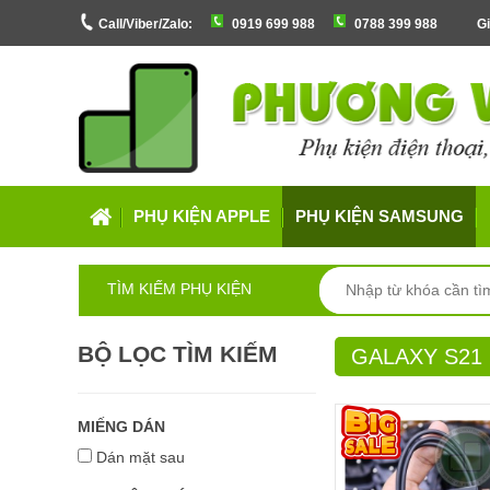
Call/Viber/Zalo:
0919 699 988
0788 399 988
Gi
PHỤ KIỆN APPLE
PHỤ KIỆN SAMSUNG
TÌM KIẾM PHỤ KIỆN
BỘ LỌC TÌM KIẾM
GALAXY S21
MIẾNG DÁN
Dán mặt sau