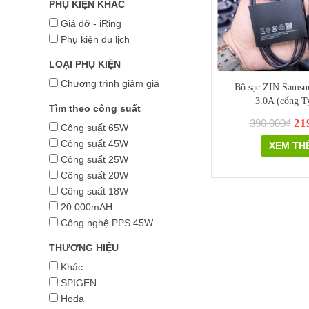
PHỤ KIỆN KHÁC
Giá đỡ - iRing
Phụ kiện du lịch
LOẠI PHỤ KIỆN
Chương trình giảm giá
Bộ sạc ZIN Sams
3.0A (cổng T
Tìm theo công suất
21
390.000₫
Công suất 65W
Công suất 45W
XEM TH
Công suất 25W
Công suất 20W
Công suất 18W
20.000mAH
Công nghệ PPS 45W
THƯƠNG HIỆU
Khác
SPIGEN
Hoda