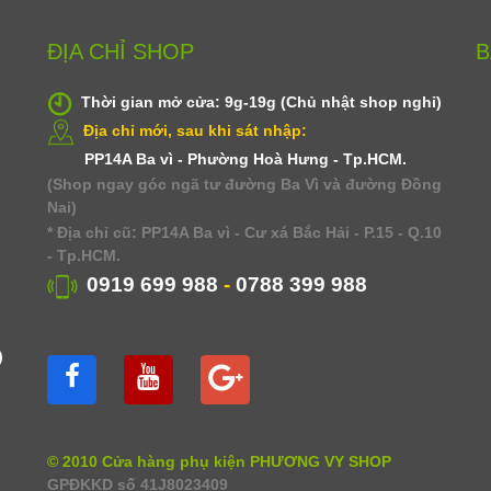
ĐỊA CHỈ SHOP
B
Thời gian mở cửa: 9g-19g (Chủ nhật shop nghỉ)
Địa chỉ mới, sau khi sát nhập:
PP14A Ba vì - Phường Hoà Hưng - Tp.HCM.
(Shop ngay góc ngã tư đường Ba Vì và đường Đồng
Nai)
* Địa chỉ cũ: PP14A Ba vì - Cư xá Bắc Hải - P.15 - Q.10
- Tp.HCM.
0919 699 988
-
0788 399 988
)
© 2010 Cửa hàng phụ kiện PHƯƠNG VY SHOP
GPĐKKD số 41J8023409