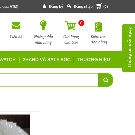
ớc qua ATM)
Đăng ký
Đăng nhập
(
0
)
0
Thông tin mỗi ngày
 WATCH
2HAND VÀ SALE SỐC
THƯƠNG HIỆU