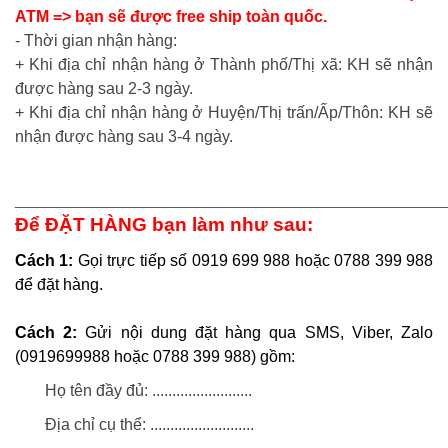
ATM => bạn sẽ được free ship toàn quốc.
- Thời gian nhận hàng:
+ Khi địa chỉ nhận hàng ở Thành phố/Thị xã: KH sẽ nhận
được hàng sau 2-3 ngày.
+ Khi địa chỉ nhận hàng ở Huyện/Thị trấn/Ấp/Thôn: KH sẽ
nhận được hàng sau 3-4 ngày.
______________________________________________________
Để ĐẶT HÀNG bạn làm như sau:
Cách 1:
Gọi trực tiếp số 0919 699 988 hoặc 0788 399 988
để đặt hàng.
Cách 2:
Gửi nội dung đặt hàng qua SMS, Viber, Zalo
(0919699988 hoặc 0788 399 988) gồm:
Họ tên đầy đủ: .........................
Địa chỉ cụ thể: ..........................