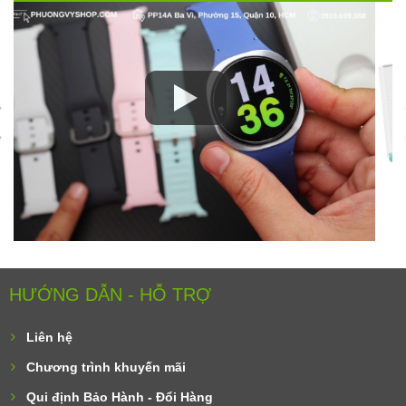
HƯỚNG DẪN - HỖ TRỢ
Liên hệ
Chương trình khuyến mãi
Qui định Bảo Hành - Đổi Hàng