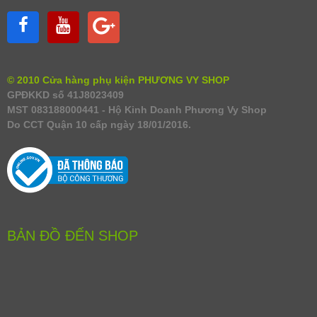
© 2010 Cửa hàng phụ kiện PHƯƠNG VY SHOP
GPĐKKD số 41J8023409
MST 083188000441 - Hộ Kinh Doanh Phương Vy Shop
Do CCT Quận 10 cấp ngày 18/01/2016.
BẢN ĐỒ ĐẾN SHOP