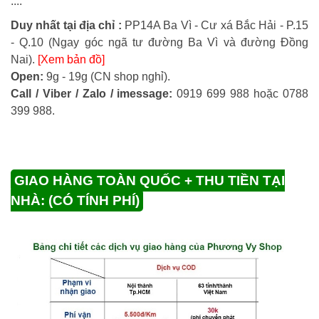
....
Duy nhất tại địa chỉ :
PP14A Ba Vì - Cư xá Bắc Hải - P.15
- Q.10 (Ngay góc ngã tư đường Ba Vì và đường Đồng
Nai).
[Xem bản đồ]
Open:
9g - 19g (CN shop nghỉ).
Call / Viber / Zalo / imessage:
0919 699 988 hoặc 0788
399 988.
GIAO HÀNG TOÀN QUỐC + THU TIỀN TẠI
NHÀ: (CÓ TÍNH PHÍ)