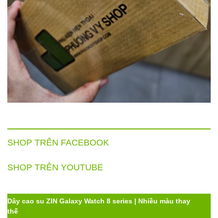
SHOP TRÊN FACEBOOK
SHOP TRÊN YOUTUBE
hay
Cường lực HODA mới cho iPhone 16 series | Không
lẹm viền đen, vát cạnh 3D và tool trợ dán siêu dễ