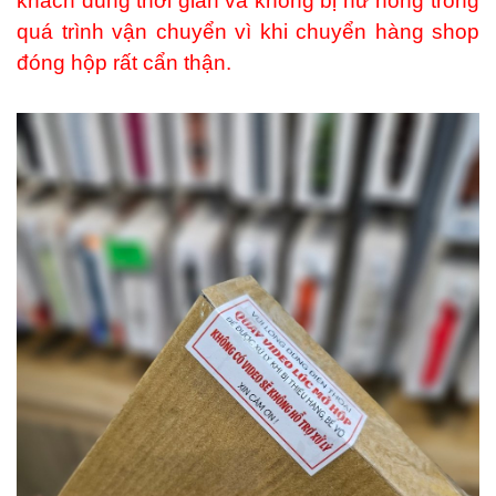
khách đúng thời gian và không bị hư hỏng trong
quá trình vận chuyển vì khi chuyển hàng shop
đóng hộp rất cẩn thận.