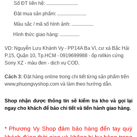
Số ĐT liên hệ: ..........................
Đặt mua sản phẩm: ........................
Màu sắc / mã số hình ảnh: ..................
Hình thức giao hàng: ................
VD: Nguyễn Lưu Khánh Vy - PP14A Ba Vì, cư xá Bắc Hải
P.15, Quận 10, Tp.HCM - 0919699988 - ốp nillkin cứng
Sony XZ - màu đen - dịch vụ COD.
Cách 3:
Đặt hàng online trong chi tiết từng sản phẩm trên
www.phuongvyshop.com và làm theo hướng dẫn.
Shop nhận được thông tin sẽ kiểm tra kho và gọi lại
ngay cho khách để báo chi tiết và tiến hành giao hàng.
* Phương Vy Shop đảm bảo hàng đến tay quý