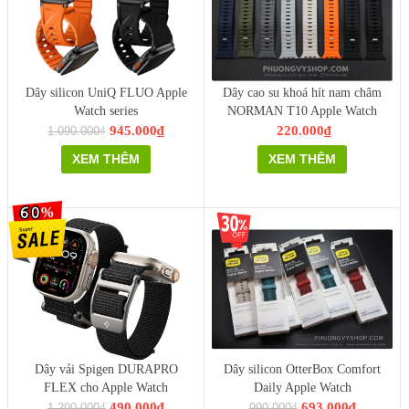
Dây silicon UniQ FLUO Apple
Dây cao su khoá hít nam châm
Watch series
NORMAN T10 Apple Watch
945.000₫
220.000₫
1.090.000₫
XEM THÊM
XEM THÊM
Dây vải Spigen DURAPRO
Dây silicon OtterBox Comfort
FLEX cho Apple Watch
Daily Apple Watch
490.000₫
693.000₫
1.200.000₫
990.000₫