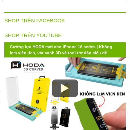
SHOP TRÊN FACEBOOK
SHOP TRÊN YOUTUBE
Cường lực HODA mới cho iPhone 16 series | Không
lẹm viền đen, vát cạnh 3D và tool trợ dán siêu dễ