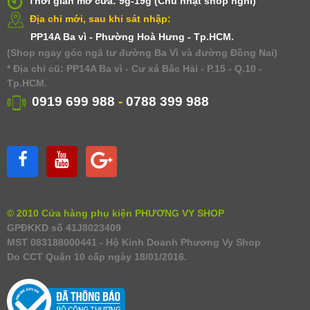
Thời gian mở cửa: 9g-19g (Chủ nhật shop nghỉ)
Địa chỉ mới, sau khi sát nhập:
PP14A Ba vì - Phường Hoà Hưng - Tp.HCM.
(Shop ngay góc ngã tư đường Ba Vì và đường Đồng Nai)
* Địa chỉ cũ: PP14A Ba vì - Cư xá Bắc Hải - P.15 - Q.10 -
Tp.HCM.
0919 699 988
-
0788 399 988
© 2010 Cửa hàng phụ kiện PHƯƠNG VY SHOP
GPĐKKD số 41J8023409
MST 083188000441 - Hộ Kinh Doanh Phương Vy Shop
Do CCT Quận 10 cấp ngày 18/01/2016.