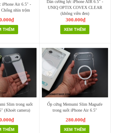
Dán cường lực iPhone AIR 6.5" -
 iPhone Air 6.5" -
UNIQ OPTIX COVEX CLEAR
 Chống nhìn trộm
(không viền đen)
0.000₫
300.000₫
M THÊM
XEM THÊM
i Slim trong suốt
Ốp cứng Memumi Slim Magsafe
5" (Khoét camera)
trong suốt iPhone Air 6.5"
0.000₫
280.000₫
M THÊM
XEM THÊM