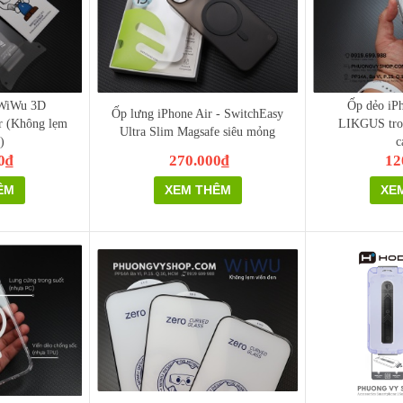
 WiWu 3D
Ốp dẻo iPh
Ốp lưng iPhone Air - SwitchEasy
 (Không lẹm
LIKGUS tro
Ultra Slim Magsafe siêu mỏng
)
c
0₫
270.000₫
12
ÊM
XEM THÊM
XE