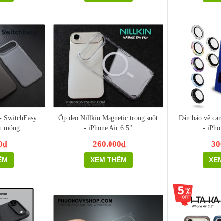
 - SwitchEasy
Ốp dẻo Nillkin Magnetic trong suốt
Dán bảo vệ ca
êu mỏng
- iPhone Air 6.5"
- iPho
0₫
260.000₫
30
ÊM
XEM THÊM
XE