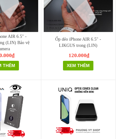
one AIR 6.5" -
Ốp dẻo iPhone AIR 6.5" -
ng (LIN) Bảo vệ
LIKGUS trong (LIN)
amera
0.000₫
120.000₫
M THÊM
XEM THÊM