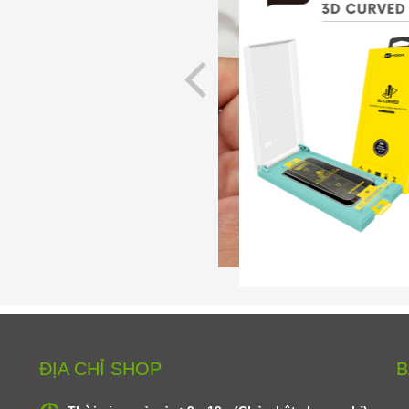
ĐỊA CHỈ SHOP
B