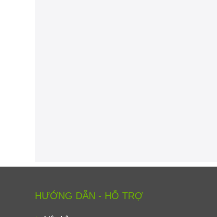
HƯỚNG DẪN - HỖ TRỢ