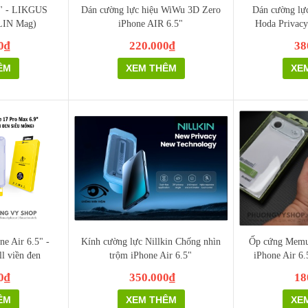
5" - LIKGUS
Dán cường lực hiệu WiWu 3D Zero
Dán cường lực
(LIN Mag)
iPhone AIR 6.5"
Hoda Privacy
0₫
220.000₫
38
ÊM
XEM THÊM
XE
e Air 6.5" -
Kính cường lực Nillkin Chống nhìn
Ốp cứng Memum
l viền đen
trộm iPhone Air 6.5"
iPhone Air 6.
0₫
350.000₫
18
ÊM
XEM THÊM
XE