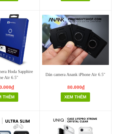
mera Hoda Sapphire
Dán camera Anank iPhone Air 6.5"
ne Air 6.5"
0.000₫
80.000₫
M THÊM
XEM THÊM