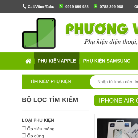
Call/Viber/Zalo:
0919 699 988
0788 399 988
Gi
PHỤ KIỆN APPLE
PHỤ KIỆN SAMSUNG
TÌM KIẾM PHỤ KIỆN
BỘ LỌC TÌM KIẾM
IPHONE AIR 6
LOẠI PHỤ KIỆN
Ốp siêu mỏng
Ốp cứng