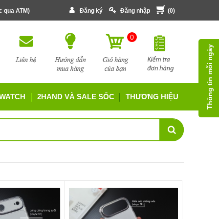
ớc qua ATM)
Đăng ký
Đăng nhập
(
0
)
0
Thông tin mỗi ngày
 WATCH
2HAND VÀ SALE SỐC
THƯƠNG HIỆU