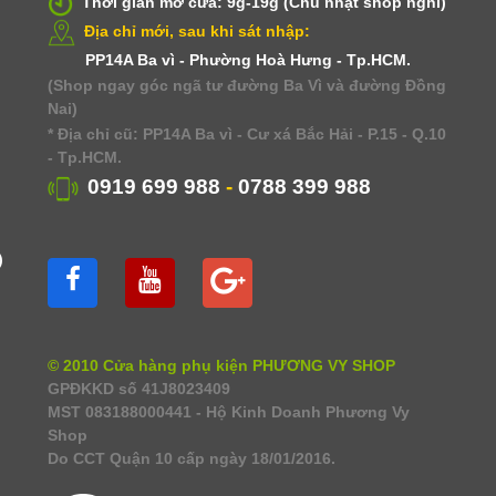
Thời gian mở cửa: 9g-19g (Chủ nhật shop nghỉ)
Địa chỉ mới, sau khi sát nhập:
PP14A Ba vì - Phường Hoà Hưng - Tp.HCM.
(Shop ngay góc ngã tư đường Ba Vì và đường Đồng
Nai)
* Địa chỉ cũ: PP14A Ba vì - Cư xá Bắc Hải - P.15 - Q.10
- Tp.HCM.
0919 699 988
-
0788 399 988
)
© 2010 Cửa hàng phụ kiện PHƯƠNG VY SHOP
GPĐKKD số 41J8023409
MST 083188000441 - Hộ Kinh Doanh Phương Vy
Shop
Do CCT Quận 10 cấp ngày 18/01/2016.