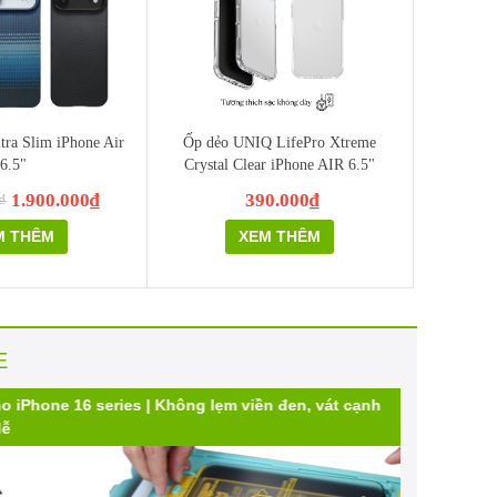
ra Slim iPhone Air
Ốp dẻo UNIQ LifePro Xtreme
6.5"
Crystal Clear iPhone AIR 6.5"
1.900.000₫
390.000₫
₫
M THÊM
XEM THÊM
E
one 16 series | Không lẹm viền đen, vát cạnh
Không gi