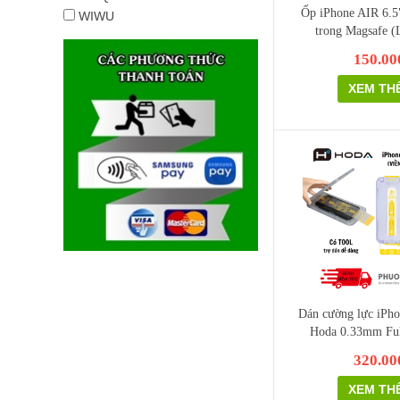
Ốp iPhone AIR 6.
WIWU
trong Magsafe 
150.00
XEM TH
Dán cường lực iPhon
Hoda 0.33mm Ful
320.00
XEM TH