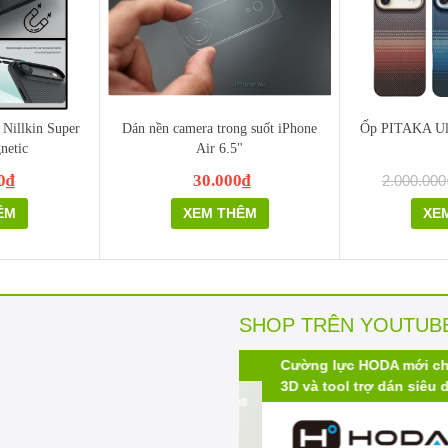
 Nillkin Super
Dán nền camera trong suốt iPhone
Ốp PITAKA Ult
netic
Air 6.5"
0₫
30.000₫
2.000.000
ÊM
XEM THÊM
XE
SHOP TRÊN YOUTUB
 màu thay thế
Cường lực HODA mới cho iPh
3D và tool trợ dán siêu dễ