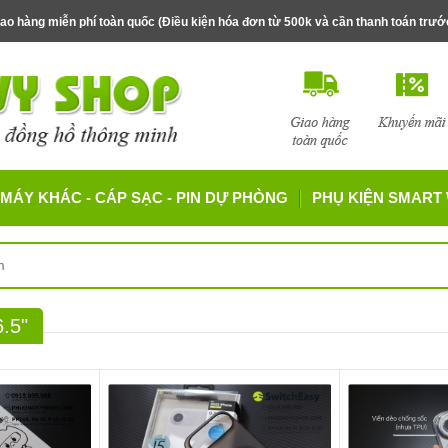
ao hàng miễn phí toàn quốc (Điều kiện hóa đơn từ 500k và cần thanh toán trư
MÁY KHÁC - CÁP SẠC - PIN DỰ PHÒNG
PHỤ KIỆN SMART
.5"