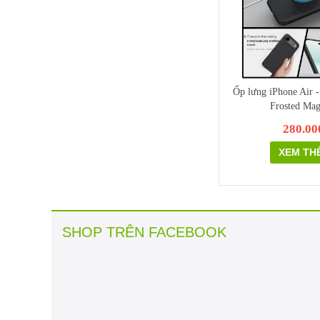
Ốp lưng iPhone Air -
Frosted Mag
280.00
XEM TH
SHOP TRÊN FACEBOOK
ltra
Dây cao su ZIN Galaxy Watch 8 series | Nhiều