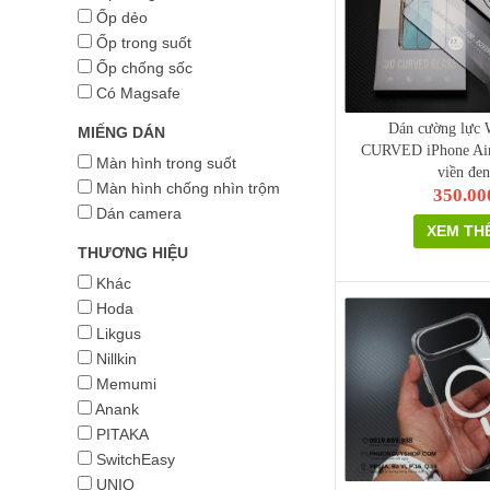
Ốp dẻo
Ốp trong suốt
Ốp chống sốc
Có Magsafe
Dán cường lực
MIẾNG DÁN
CURVED iPhone Air
Màn hình trong suốt
viền đen
Màn hình chống nhìn trộm
350.00
Dán camera
XEM TH
THƯƠNG HIỆU
Khác
Hoda
Likgus
Nillkin
Memumi
Anank
PITAKA
SwitchEasy
UNIQ