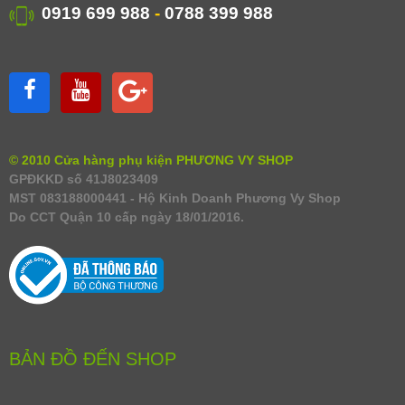
0919 699 988
-
0788 399 988
© 2010 Cửa hàng phụ kiện PHƯƠNG VY SHOP
GPĐKKD số 41J8023409
MST 083188000441 - Hộ Kinh Doanh Phương Vy Shop
Do CCT Quận 10 cấp ngày 18/01/2016.
BẢN ĐỒ ĐẾN SHOP