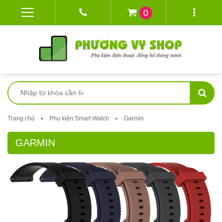
0
Trang chủ
Phụ kiện Smart Watch
Garmin
GARMIN