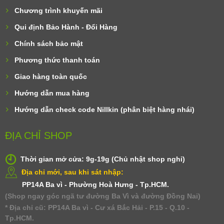
Chương trình khuyến mãi
Qui định Bảo Hành - Đổi Hàng
Chính sách bảo mật
Phương thức thanh toán
Giao hàng toàn quốc
Hướng dẫn mua hàng
Hướng dẫn check code Nillkin (phân biệt hàng nhái)
ĐỊA CHỈ SHOP
Thời gian mở cửa: 9g-19g (Chủ nhật shop nghỉ)
Địa chỉ mới, sau khi sát nhập:
PP14A Ba vì - Phường Hoà Hưng - Tp.HCM.
(Shop ngay góc ngã tư đường Ba Vì và đường Đồng Nai)
* Địa chỉ cũ: PP14A Ba vì - Cư xá Bắc Hải - P.15 - Q.10 -
Tp.HCM.