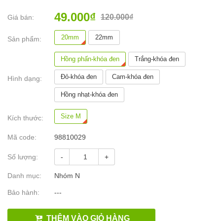
49.000₫
120.000₫
Giá bán:
20mm
22mm
Sản phẩm:
Hồng phấn-khóa đen
Trắng-khóa đen
Đỏ-khóa đen
Cam-khóa đen
Hình dạng:
Hồng nhạt-khóa đen
Size M
Kích thước:
Mã code:
98810029
Số lượng:
-
+
Danh mục:
Nhóm N
Bảo hành:
---
THÊM VÀO GIỎ HÀNG