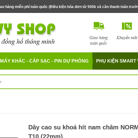
ao hàng miễn phí toàn quốc (Điều kiện hóa đơn từ 500k và cần thanh toán trư
MÁY KHÁC - CÁP SẠC - PIN DỰ PHÒNG
PHỤ KIỆN SMART
Dây cao su khoá hít nam châm NOR
T10 (22mm)