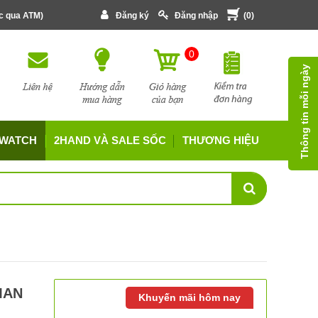
ớc qua ATM)
Đăng ký
Đăng nhập
(
0
)
0
Thông tin mỗi ngày
 WATCH
2HAND VÀ SALE SỐC
THƯƠNG HIỆU
MAN
Khuyến mãi hôm nay