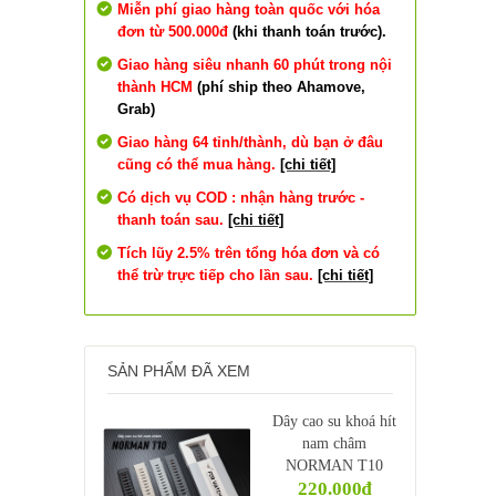
Miễn phí giao hàng toàn quốc với hóa
đơn từ 500.000đ
(khi thanh toán trước).
Giao hàng siêu nhanh 60 phút trong nội
thành HCM
(phí ship theo Ahamove,
Grab)
Giao hàng 64 tỉnh/thành, dù bạn ở đâu
cũng có thể mua hàng.
[chi tiết]
Có dịch vụ COD : nhận hàng trước -
thanh toán sau.
[chi tiết]
Tích lũy 2.5% trên tổng hóa đơn và có
thể trừ trực tiếp cho lần sau.
[chi tiết]
SẢN PHẨM ĐÃ XEM
Dây cao su khoá hít
nam châm
NORMAN T10
220.000₫
(22mm)