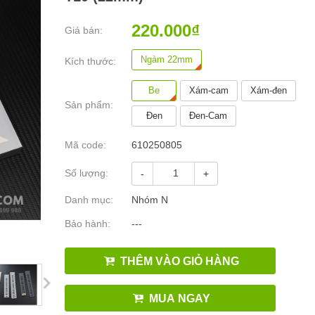
220.000₫
Giá bán:
Ngàm 22mm
Kích thước:
Be
Xám-cam
Xám-đen
Sản phẩm:
Đen
Đen-Cam
Mã code:
610250805
Số lượng:
-
+
Danh mục:
Nhóm N
Bảo hành:
---
THÊM VÀO GIỎ HÀNG
MUA NGAY