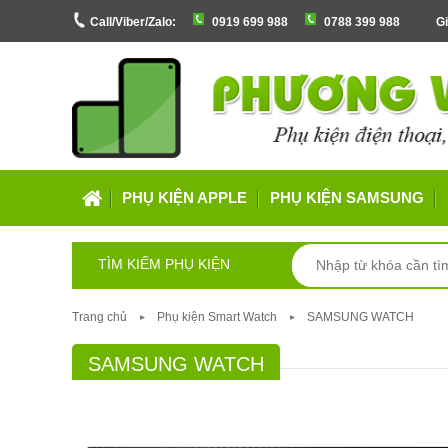
Call/Viber/Zalo:
0919 699 988
0788 399 988
Gi
PHỤ KIỆN APPLE
PHỤ KIỆN SAMSUNG
TÌM KIẾM PHỤ KIỆN
Trang chủ
Phụ kiện Smart Watch
SAMSUNG WATCH
SAMSUNG WATCH