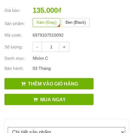
135.000₫
Giá bán:
Xám (Gray)
Đen (Black)
Sản phẩm:
Mã code:
6979107510092
Số lượng:
-
+
Danh mục:
Nhóm C
Bảo hành:
03 Tháng
THÊM VÀO GIỎ HÀNG
MUA NGAY