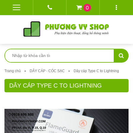
0
Trang chủ
DÂY CÁP - CÓC SẠC
Dây cáp Type C to Lightning
DÂY CÁP TYPE C TO LIGHTNING