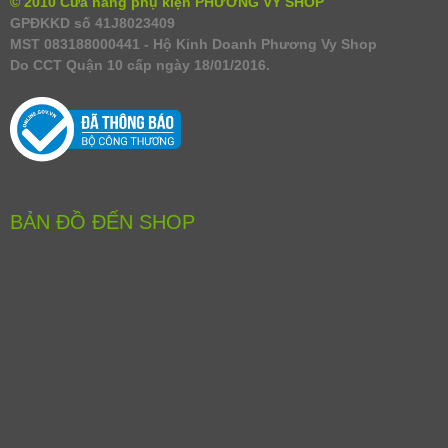
© 2010 Cửa hàng phụ kiện PHƯƠNG VY SHOP
GPĐKKD số 41J8023409
MST 083188000441 - Hộ Kinh Doanh Phương Vy Shop
Do CCT Quận 10 cấp ngày 18/01/2016.
BẢN ĐỒ ĐẾN SHOP