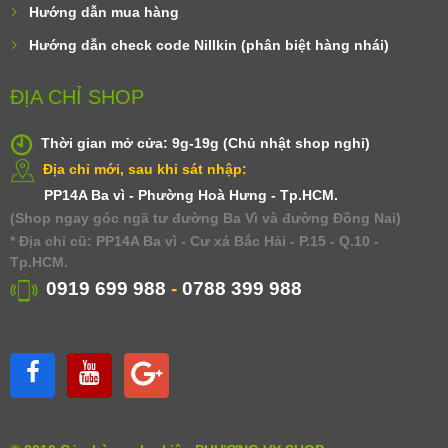
Hướng dẫn mua hàng
Hướng dẫn check code Nillkin (phân biệt hàng nhái)
ĐỊA CHỈ SHOP
Thời gian mở cửa: 9g-19g (Chủ nhật shop nghỉ)
Địa chỉ mới, sau khi sát nhập:
PP14A Ba vì - Phường Hoà Hưng - Tp.HCM.
(Shop ngay góc ngã tư đường Ba Vì và đường Đồng Nai)
* Địa chỉ cũ: PP14A Ba vì - Cư xá Bắc Hải - P.15 - Q.10 -
Tp.HCM.
0919 699 988
-
0788 399 988