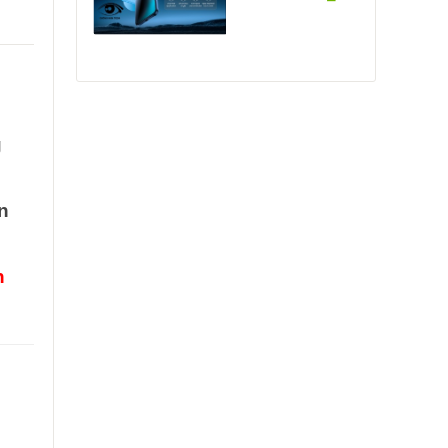
g
n
n