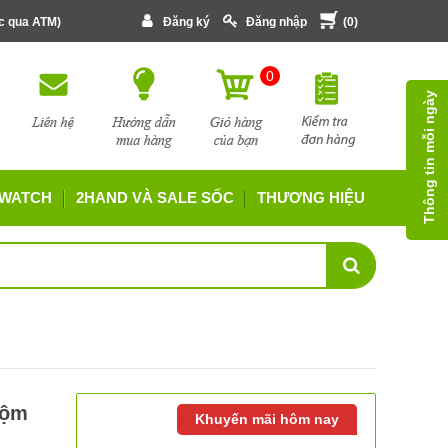
ớc qua ATM)
Đăng ký
Đăng nhập
(
0
)
0
Thông tin mỗi ngày
 WATCH
2HAND VÀ SALE SỐC
THƯƠNG HIỆU
rộm
Khuyến mãi hôm nay