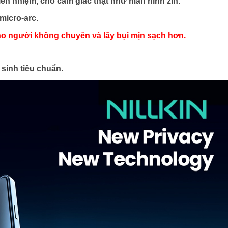
iền nhiệm, cho cảm giác thật như màn hình zin.
micro-arc.
ho người không chuyên và lấy bụi mịn sạch hơn.
 sinh tiêu chuẩn.