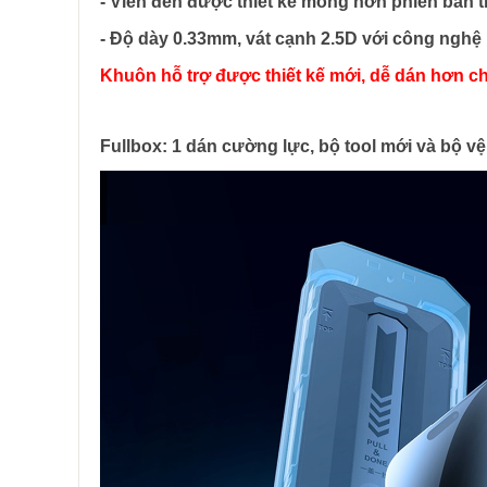
- Viền đen được thiết kế mỏng hơn phiên bản t
- Độ dày 0.33mm, vát cạnh 2.5D với công nghệ 
Khuôn hỗ trợ được thiết kế mới, dễ dán hơn c
Fullbox: 1 dán cường lực, bộ tool mới và bộ vệ