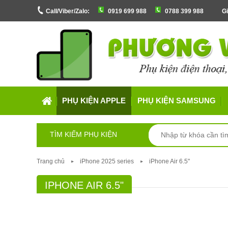
Call/Viber/Zalo:
0919 699 988
0788 399 988
Gi
PHỤ KIỆN APPLE
PHỤ KIỆN SAMSUNG
TÌM KIẾM PHỤ KIỆN
Trang chủ
iPhone 2025 series
iPhone Air 6.5"
IPHONE AIR 6.5"