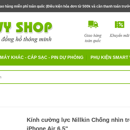
ao hàng miễn phí toàn quốc (Điều kiện hóa đơn từ 500k và cần thanh toán trư
MÁY KHÁC - CÁP SẠC - PIN DỰ PHÒNG
PHỤ KIỆN SMART
Kính cường lực Nillkin Chống nhìn t
iPhone Air 6.5"