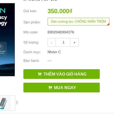
350.000₫
Giá bán:
Dán cường lực CHỐNG NHÌN TRỘM
Sản phẩm:
Mã code:
6902048304376
Số lượng:
-
+
Danh mục:
Nhóm C
Bảo hành:
---
THÊM VÀO GIỎ HÀNG
MUA NGAY