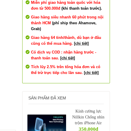
Miễn phí giao hàng toàn quốc với hóa
đơn từ 500.000đ
(khi thanh toán trước).
Giao hàng siêu nhanh 60 phút trong nội
thành HCM
(phí ship theo Ahamove,
Grab)
Giao hàng 64 tỉnh/thành, dù bạn ở đâu
cũng có thể mua hàng.
[chi tiết]
Có dịch vụ COD : nhận hàng trước -
thanh toán sau.
[chi tiết]
Tích lũy 2.5% trên tổng hóa đơn và có
thể trừ trực tiếp cho lần sau.
[chi tiết]
SẢN PHẨM ĐÃ XEM
Kính cường lực
Nillkin Chống nhìn
trộm iPhone Air
350.000₫
6.5"