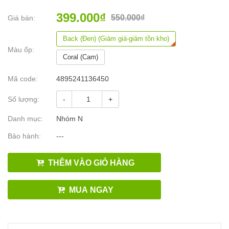
399.000₫
550.000₫
Giá bán:
Back (Đen) (Giảm giá-giảm tồn kho)
Màu ốp:
Coral (Cam)
Mã code:
4895241136450
Số lượng:
-
+
Danh mục:
Nhóm N
Bảo hành:
---
THÊM VÀO GIỎ HÀNG
MUA NGAY