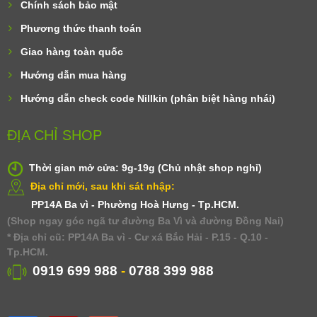
Chính sách bảo mật
Phương thức thanh toán
Giao hàng toàn quốc
Hướng dẫn mua hàng
Hướng dẫn check code Nillkin (phân biệt hàng nhái)
ĐỊA CHỈ SHOP
Thời gian mở cửa: 9g-19g (Chủ nhật shop nghỉ)
Địa chỉ mới, sau khi sát nhập:
PP14A Ba vì - Phường Hoà Hưng - Tp.HCM.
(Shop ngay góc ngã tư đường Ba Vì và đường Đồng Nai)
* Địa chỉ cũ: PP14A Ba vì - Cư xá Bắc Hải - P.15 - Q.10 -
Tp.HCM.
0919 699 988
-
0788 399 988