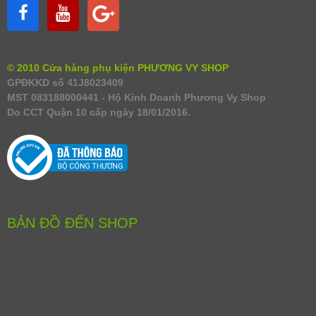
© 2010 Cửa hàng phụ kiện PHƯƠNG VY SHOP
GPĐKKD số 41J8023409
MST 083188000441 - Hộ Kinh Doanh Phương Vy Shop
Do CCT Quận 10 cấp ngày 18/01/2016.
BẢN ĐỒ ĐẾN SHOP