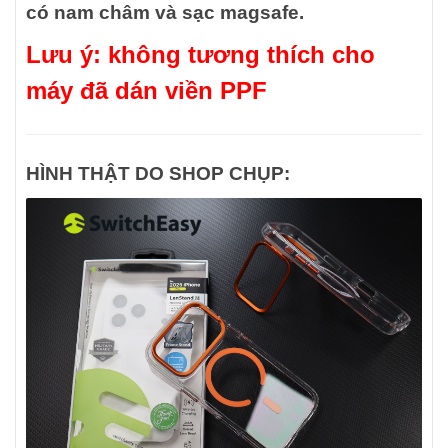
có nam châm và sạc magsafe.
Lưu ý: không tương thích cho
máy đã dán viền PPF
HÌNH THẬT DO SHOP CHỤP: