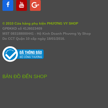
© 2010 Cửa hàng phụ kiện PHƯƠNG VY SHOP
GPĐKKD số 41J8023409
MST 083188000441 - Hộ Kinh Doanh Phương Vy Shop
Do CCT Quận 10 cấp ngày 18/01/2016.
BẢN ĐỒ ĐẾN SHOP