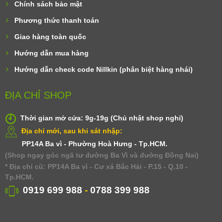
Chính sách bảo mật
Phương thức thanh toán
Giao hàng toàn quốc
Hướng dẫn mua hàng
Hướng dẫn check code Nillkin (phân biệt hàng nhái)
ĐỊA CHỈ SHOP
Thời gian mở cửa: 9g-19g (Chủ nhật shop nghỉ)
Địa chỉ mới, sau khi sát nhập:
PP14A Ba vì - Phường Hoà Hưng - Tp.HCM.
(Shop ngay góc ngã tư đường Ba Vì và đường Đồng Nai)
* Địa chỉ cũ: PP14A Ba vì - Cư xá Bắc Hải - P.15 - Q.10 -
Tp.HCM.
0919 699 988
-
0788 399 988