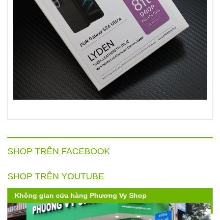
SHOP TRÊN FACEBOOK
SHOP TRÊN YOUTUBE
Kính Hoda 3D Diamond-Like Carbon iPhone 16 Promax
| Cứng hơn - full tràn viền - không lẹm góc