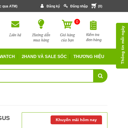
ớc qua ATM)
Đăng ký
Đăng nhập
(
0
)
0
Thông tin mỗi ngày
 WATCH
2HAND VÀ SALE SỐC
THƯƠNG HIỆU
KGUS
Khuyến mãi hôm nay