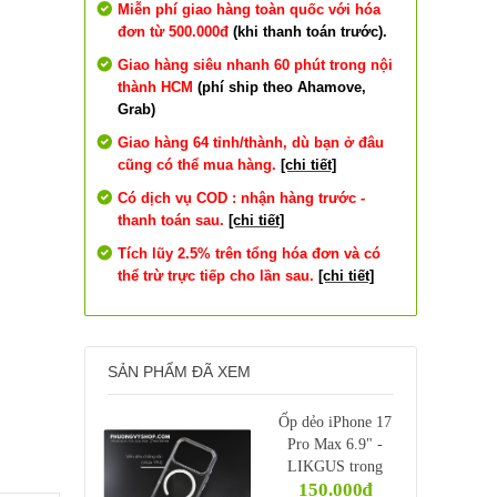
Miễn phí giao hàng toàn quốc với hóa
đơn từ 500.000đ
(khi thanh toán trước).
Giao hàng siêu nhanh 60 phút trong nội
thành HCM
(phí ship theo Ahamove,
Grab)
Giao hàng 64 tỉnh/thành, dù bạn ở đâu
cũng có thể mua hàng.
[chi tiết]
Có dịch vụ COD : nhận hàng trước -
thanh toán sau.
[chi tiết]
Tích lũy 2.5% trên tổng hóa đơn và có
thể trừ trực tiếp cho lần sau.
[chi tiết]
SẢN PHẨM ĐÃ XEM
Ốp dẻo iPhone 17
Pro Max 6.9" -
LIKGUS trong
150.000₫
magsafe (Lin Mag)