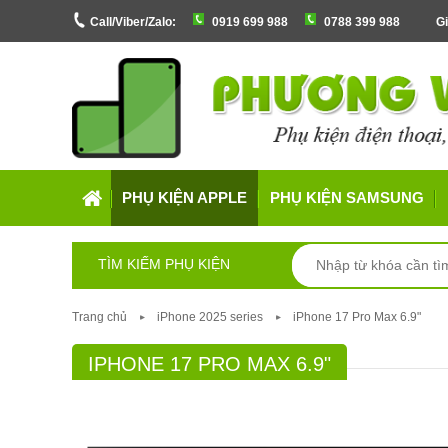
Call/Viber/Zalo:
0919 699 988
0788 399 988
Gi
PHỤ KIỆN APPLE
PHỤ KIỆN SAMSUNG
TÌM KIẾM PHỤ KIỆN
Trang chủ
iPhone 2025 series
iPhone 17 Pro Max 6.9"
IPHONE 17 PRO MAX 6.9"