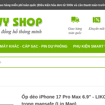
ao hàng miễn phí toàn quốc (Điều kiện hóa đơn từ 500k và cần thanh toán trư
MÁY KHÁC - CÁP SẠC - PIN DỰ PHÒNG
PHỤ KIỆN SMART
Ốp dẻo iPhone 17 Pro Max 6.9" - LI
trong magsafe (Lin Mag)