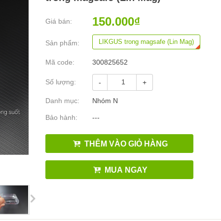
150.000₫
Giá bán:
LIKGUS trong magsafe (Lin Mag)
Sản phẩm:
Mã code:
300825652
Số lượng:
-
+
Danh mục:
Nhóm N
Bảo hành:
---
THÊM VÀO GIỎ HÀNG
MUA NGAY