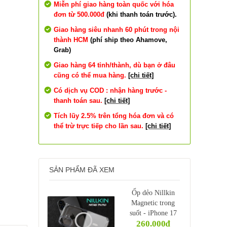
Miễn phí giao hàng toàn quốc với hóa
đơn từ 500.000đ
(khi thanh toán trước).
Giao hàng siêu nhanh 60 phút trong nội
thành HCM
(phí ship theo Ahamove,
Grab)
Giao hàng 64 tỉnh/thành, dù bạn ở đâu
cũng có thể mua hàng.
[chi tiết]
Có dịch vụ COD : nhận hàng trước -
thanh toán sau.
[chi tiết]
Tích lũy 2.5% trên tổng hóa đơn và có
thể trừ trực tiếp cho lần sau.
[chi tiết]
SẢN PHẨM ĐÃ XEM
Ốp dẻo Nillkin
Magnetic trong
suốt - iPhone 17
260.000₫
6.3"