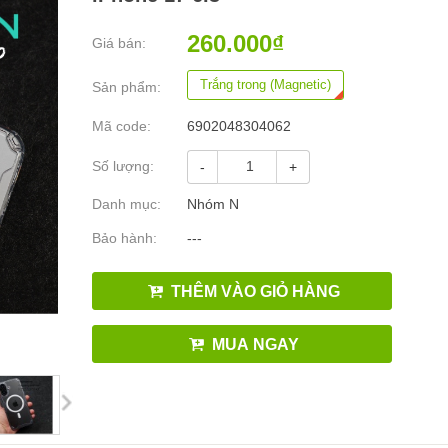
260.000₫
Giá bán:
Trắng trong (Magnetic)
Sản phẩm:
Mã code:
6902048304062
Số lượng:
-
+
Danh mục:
Nhóm N
Bảo hành:
---
THÊM VÀO GIỎ HÀNG
MUA NGAY