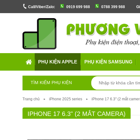
Call/Viber/Zalo:
0919 699 988
0788 399 988
Gi
PHỤ KIỆN APPLE
PHỤ KIỆN SAMSUNG
TÌM KIẾM PHỤ KIỆN
Trang chủ
iPhone 2025 series
iPhone 17 6.3" (2 mắt camer
IPHONE 17 6.3" (2 MẮT CAMERA)