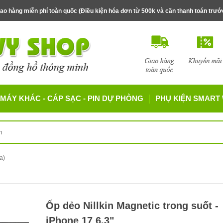
ao hàng miễn phí toàn quốc (Điều kiện hóa đơn từ 500k và cần thanh toán trư
MÁY KHÁC - CÁP SẠC - PIN DỰ PHÒNG
PHỤ KIỆN SMART
a)
Ốp dẻo Nillkin Magnetic trong suốt -
iPhone 17 6.3"