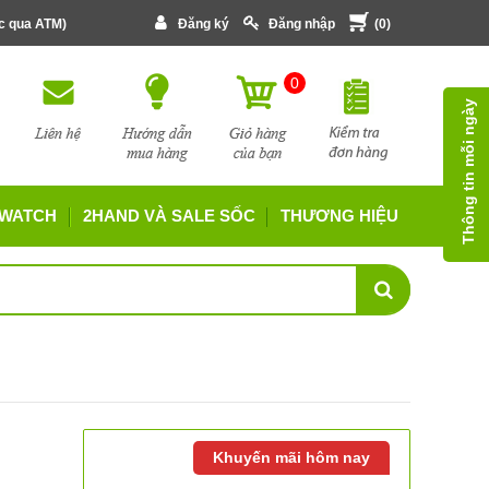
ớc qua ATM)
Đăng ký
Đăng nhập
(
0
)
0
Thông tin mỗi ngày
 WATCH
2HAND VÀ SALE SỐC
THƯƠNG HIỆU
Khuyến mãi hôm nay