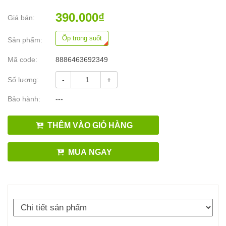
390.000₫
Giá bán:
Ốp trong suốt
Sản phẩm:
Mã code:
8886463692349
Số lượng:
-
+
Bảo hành:
---
THÊM VÀO GIỎ HÀNG
MUA NGAY