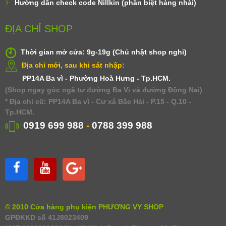
Hướng dẫn check code Nillkin (phân biệt hàng nhái)
ĐỊA CHỈ SHOP
Thời gian mở cửa: 9g-19g (Chủ nhật shop nghỉ)
Địa chỉ mới, sau khi sát nhập:
PP14A Ba vì - Phường Hoà Hưng - Tp.HCM.
(Shop ngay góc ngã tư đường Ba Vì và đường Đồng Nai)
* Địa chỉ cũ: PP14A Ba vì - Cư xá Bắc Hải - P.15 - Q.10 -
Tp.HCM.
0919 699 988
-
0788 399 988
© 2010 Cửa hàng phụ kiện PHƯƠNG VY SHOP
GPĐKKD số 41J8023409