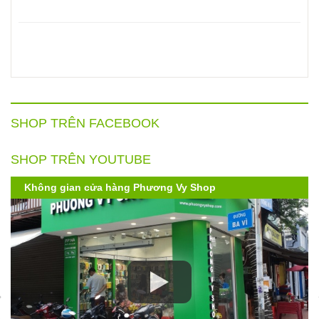
SHOP TRÊN FACEBOOK
SHOP TRÊN YOUTUBE
Kính Hoda 3D Diamond-Like Carbon iPhone 
| Cứng hơn - full tràn viền - không lẹm góc