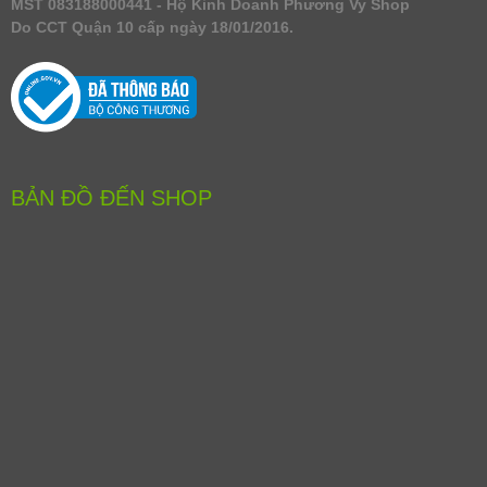
MST 083188000441 - Hộ Kinh Doanh Phương Vy Shop
Do CCT Quận 10 cấp ngày 18/01/2016.
BẢN ĐỒ ĐẾN SHOP