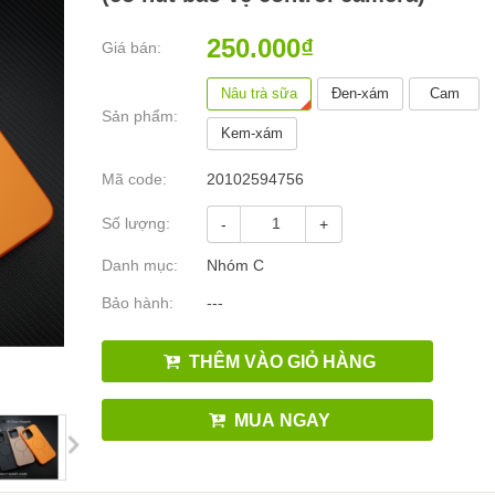
250.000₫
Giá bán:
Nâu trà sữa
Đen-xám
Cam
Sản phẩm:
Kem-xám
Mã code:
20102594756
Số lượng:
-
+
Danh mục:
Nhóm C
Bảo hành:
---
THÊM VÀO GIỎ HÀNG
MUA NGAY