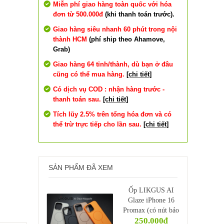
Miễn phí giao hàng toàn quốc với hóa
đơn từ 500.000đ
(khi thanh toán trước).
Giao hàng siêu nhanh 60 phút trong nội
thành HCM
(phí ship theo Ahamove,
Grab)
Giao hàng 64 tỉnh/thành, dù bạn ở đâu
cũng có thể mua hàng.
[chi tiết]
Có dịch vụ COD : nhận hàng trước -
thanh toán sau.
[chi tiết]
Tích lũy 2.5% trên tổng hóa đơn và có
thể trừ trực tiếp cho lần sau.
[chi tiết]
SẢN PHẨM ĐÃ XEM
Ốp LIKGUS AI
Glaze iPhone 16
Promax (có nút bảo
250.000₫
vệ control camera)