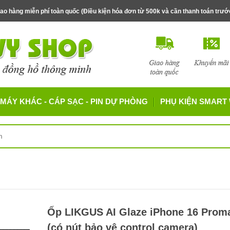
ao hàng miễn phí toàn quốc (Điều kiện hóa đơn từ 500k và cần thanh toán trư
MÁY KHÁC - CÁP SẠC - PIN DỰ PHÒNG
PHỤ KIỆN SMART
Ốp LIKGUS AI Glaze iPhone 16 Prom
(có nút bảo vệ control camera)