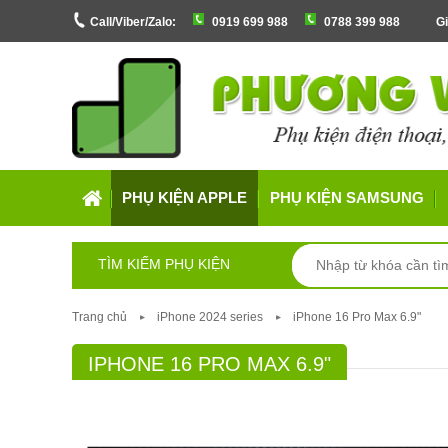
Call/Viber/Zalo:
0919 699 988
0788 399 988
Gi
PHỤ KIỆN APPLE
PHỤ KIỆN SAMSUNG
TÌM KIẾM PHỤ KIỆN
Trang chủ
iPhone 2024 series
iPhone 16 Pro Max 6.9"
IPHONE 16 PRO MAX 6.9"