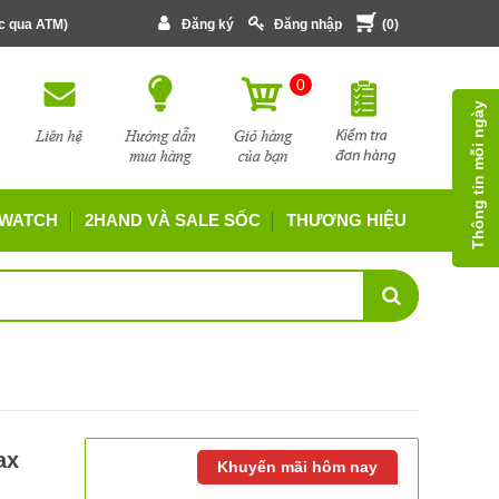
ớc qua ATM)
Đăng ký
Đăng nhập
(
0
)
0
Thông tin mỗi ngày
 WATCH
2HAND VÀ SALE SỐC
THƯƠNG HIỆU
ax
Khuyến mãi hôm nay